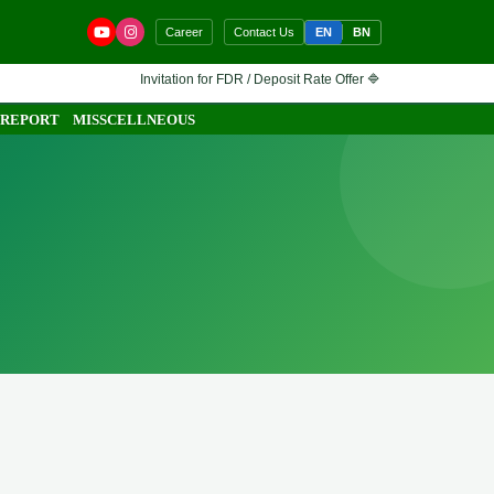
EN
BN
Career
Contact Us
Invitation for FDR / Deposit Rate Offer 🔷 Interested financial inst
 REPORT
MISSCELLNEOUS